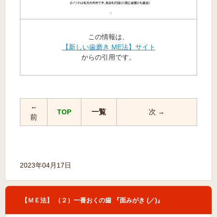
この情報は、
【新しい歯磨き ME法】サイト
からの引用です。
←
一覧
次
TOP
→
前
2023年04月17日
【ＭＥ法】 （２）一番おくの歯 『面みがき (／)』