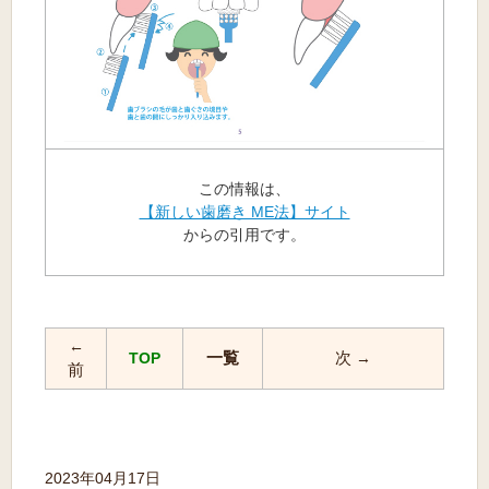
この情報は、
【新しい歯磨き ME法】サイト
からの引用です。
←
一覧
次
TOP
→
前
2023年04月17日