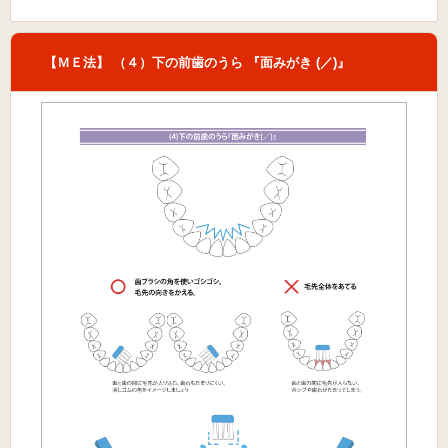
【ＭＥ法】 （４）下の前歯のうら 『面みがき (／)』