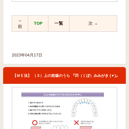
←
一覧
次
TOP
→
前
2023年04月17日
【ＭＥ法】 （３）上の前歯のうら 『凹（くぼ）みみがき (▼)』