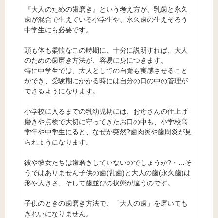
『大人のための歯磨き』という考え方が、乳歯と永久
歯が混合で生えている小学生や、永久歯の生えそろう
中学生にも必要です。
頭も体も柔軟なこの時期に、十分に説明すれば、大人
のための歯磨き方法が、容易に身につきます。
特に中学生では、大人としての自覚も実感させること
ができ、受験期にかかる時には自分の口の中の管理が
できるようになります。
小学校に入るまでの乳幼児期には、お母さんの仕上げ
磨きや点検で大切に守ってきたお口の中も、小学校高
学年や中学生にると、なぜか突然?歯肉炎や歯周炎が見
られようになります。
彼や彼女たちは歯磨きしていないのでしょうか?・…そ
うではありません子供の歯(乳歯)と大人の歯(永久歯)は
形や大きさ、そして歯並びの状態が違うのです。
子供のときの歯磨き方法で、「大人の歯」を磨いても
きれいになりません。