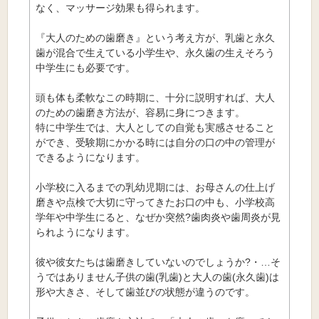
なく、マッサージ効果も得られます。
『大人のための歯磨き』という考え方が、乳歯と永久
歯が混合で生えている小学生や、永久歯の生えそろう
中学生にも必要です。
頭も体も柔軟なこの時期に、十分に説明すれば、大人
のための歯磨き方法が、容易に身につきます。
特に中学生では、大人としての自覚も実感させること
ができ、受験期にかかる時には自分の口の中の管理が
できるようになります。
小学校に入るまでの乳幼児期には、お母さんの仕上げ
磨きや点検で大切に守ってきたお口の中も、小学校高
学年や中学生にると、なぜか突然?歯肉炎や歯周炎が見
られようになります。
彼や彼女たちは歯磨きしていないのでしょうか?・…そ
うではありません子供の歯(乳歯)と大人の歯(永久歯)は
形や大きさ、そして歯並びの状態が違うのです。