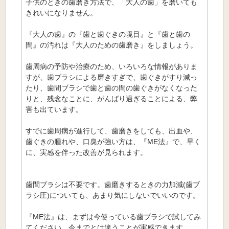
子供のときの歯磨き方法で、「大人の歯」を磨いても
きれいになりません。
『大人の歯』の『歯と歯ぐきの境目』と『歯と歯の
間』の汚れは『大人のための歯磨き』をしましょう。
歯周病の予防や治療のため、いろいろな情報がありま
すが、歯ブラシによる磨きすぎで、歯ぐきがすり減っ
たり、歯間ブラシで歯と歯の間の歯ぐきがなくなった
りと、残念なことに、がんばり過ぎることによる、弊
害も出ています。
すでに歯周病が進行して、歯磨きをしても、出血や、
歯ぐきの腫れや、口臭が強い方は、『ME法』で、早く
に、実感を伴った改善が見られます。
歯間ブラシは不要です。歯磨きするときの力加減(歯ブ
ラシ圧)についても、あまり気にしないでいいのです。
『ME法』は、まずは今使っている歯ブラシで試してみ
てください。今までとは違うことが実感できます。