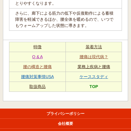
とりやすくなります。
さらに、廊下による筋力の低下や反復動作による蓄積
障害を軽減できるほか、腰全体を暖めるので、いつで
もウォームアップした状態に導きます。
特徴
装着方法
Q & A
腰痛は現代病？
腰の構造と腰痛
業務上疾病と腰痛
腰痛対策事情USA
ケーススタディ
取扱商品
TOP
プライバシーポリシー
会社概要